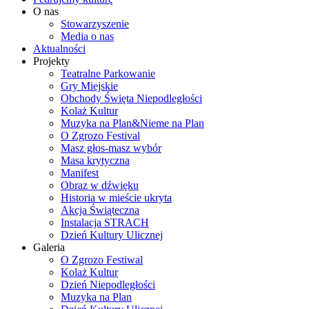
O nas
Stowarzyszenie
Media o nas
Aktualności
Projekty
Teatralne Parkowanie
Gry Miejskie
Obchody Święta Niepodległości
Kolaż Kultur
Muzyka na Plan&Nieme na Plan
O Zgrozo Festival
Masz głos-masz wybór
Masa krytyczna
Manifest
Obraz w dźwięku
Historia w mieście ukryta
Akcja Świąteczna
Instalacja STRACH
Dzień Kultury Ulicznej
Galeria
O Zgrozo Festiwal
Kolaż Kultur
Dzień Niepodległości
Muzyka na Plan