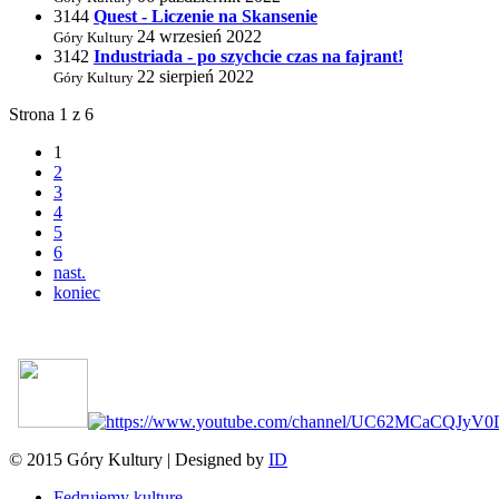
3144
Quest - Liczenie na Skansenie
24 wrzesień 2022
Góry Kultury
3142
Industriada - po szychcie czas na fajrant!
22 sierpień 2022
Góry Kultury
Strona 1 z 6
1
2
3
4
5
6
nast.
koniec
© 2015 Góry Kultury | Designed by
ID
Fedrujemy kulturę