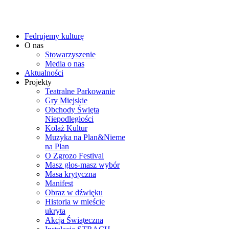
Fedrujemy kulturę
O nas
Stowarzyszenie
Media o nas
Aktualności
Projekty
Teatralne Parkowanie
Gry Miejskie
Obchody Święta
Niepodległości
Kolaż Kultur
Muzyka na Plan&Nieme
na Plan
O Zgrozo Festival
Masz głos-masz wybór
Masa krytyczna
Manifest
Obraz w dźwięku
Historia w mieście
ukryta
Akcja Świąteczna