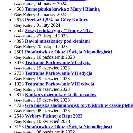
04 marzec 2024
Góry Kultury
4563
Tarnogórska kawka z Mary i Blanką
01 marzec 2024
Góry Kultury
2618
Przekaż 1,5% na Góry Kultury
01 luty 2024
Góry Kultury
2547
Zeszyt edukacyjny "Tropy z TG"
27 listopad 2023
Góry Kultury
4095
Dawni mieszkańcy pod-cieniami
20 listopad 2023
Góry Kultury
2501
Potańcówka z Okazji Święta Niepodległości
10 październik 2023
Góry Kultury
3033
Teatralne Parkowanie VI edycja
19 czerwiec 2023
Góry Kultury
2733
Teatralne Parkowanie VII edycja
19 czerwiec 2023
Góry Kultury
1923
Teatralne Parkowanie VIII edycja
19 czerwiec 2023
Góry Kultury
2815
Konkurs dziennikarski dla uczniów
19 czerwiec 2023
Góry Kultury
4725
Gra miejska śladami wojsk brytyjskich w czasie plebi
08 czerwiec 2023
Góry Kultury
2548
Wybory Pięknej z Rept 2023
10 kwiecień 2023
Góry Kultury
3153
Potańcówka z Okazji Święta Niepodległości
06 październik 2022
Góry Kultury