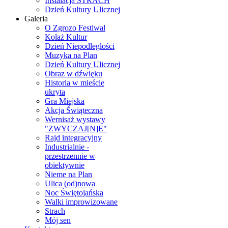
Instalacja STRACH
Dzień Kultury Ulicznej
Galeria
O Zgrozo Festiwal
Kolaż Kultur
Dzień Niepodległości
Muzyka na Plan
Dzień Kultury Ulicznej
Obraz w dźwięku
Historia w mieście
ukryta
Gra Miejska
Akcja Świąteczna
Wernisaż wystawy
"ZWYCZAJ[N]E"
Rajd integracyjny
Industrialnie -
przestrzennie w
obiektywnie
Nieme na Plan
Ulica (od)nowa
Noc Świętojańska
Walki improwizowane
Strach
Mój sen