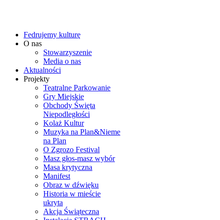
Fedrujemy kulturę
O nas
Stowarzyszenie
Media o nas
Aktualności
Projekty
Teatralne Parkowanie
Gry Miejskie
Obchody Święta
Niepodległości
Kolaż Kultur
Muzyka na Plan&Nieme
na Plan
O Zgrozo Festival
Masz głos-masz wybór
Masa krytyczna
Manifest
Obraz w dźwięku
Historia w mieście
ukryta
Akcja Świąteczna