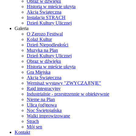
Obraz w dźwięku
Historia w mieście ukryta
Akcja Świąteczna
Instalacja STRACH
Dzień Kultury Ulicznej
Galeria
O Zgrozo Festiwal
Kolaż Kultur
Dzień Niepodległości
Muzyka na Plan
Dzień Kultury Ulicznej
Obraz w dźwięku
Historia w mieście ukryta
Gra Miejska
Akcja Świąteczna
Wernisaż wystawy "ZWYCZAJ[N]E"
Rajd integracyjny
Industrialnie - przestrzennie w obiektywnie
Nieme na Plan
Ulica (od)nowa
Noc Świętojańska
Walki improwizowane
Strach
Mój sen
Kontakt