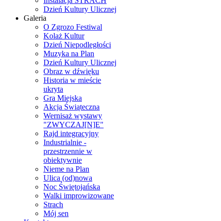
Instalacja STRACH
Dzień Kultury Ulicznej
Galeria
O Zgrozo Festiwal
Kolaż Kultur
Dzień Niepodległości
Muzyka na Plan
Dzień Kultury Ulicznej
Obraz w dźwięku
Historia w mieście
ukryta
Gra Miejska
Akcja Świąteczna
Wernisaż wystawy
"ZWYCZAJ[N]E"
Rajd integracyjny
Industrialnie -
przestrzennie w
obiektywnie
Nieme na Plan
Ulica (od)nowa
Noc Świętojańska
Walki improwizowane
Strach
Mój sen