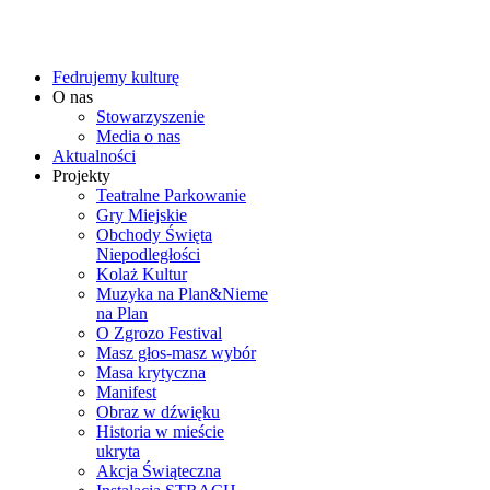
Fedrujemy kulturę
O nas
Stowarzyszenie
Media o nas
Aktualności
Projekty
Teatralne Parkowanie
Gry Miejskie
Obchody Święta
Niepodległości
Kolaż Kultur
Muzyka na Plan&Nieme
na Plan
O Zgrozo Festival
Masz głos-masz wybór
Masa krytyczna
Manifest
Obraz w dźwięku
Historia w mieście
ukryta
Akcja Świąteczna