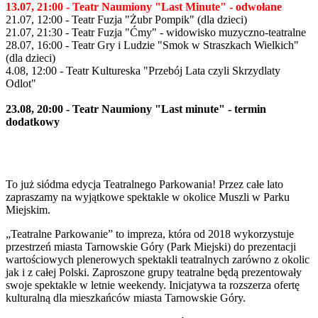
13.07, 21:00 - Teatr Naumiony "Last Minute" - odwołane
21.07, 12:00 - Teatr Fuzja "Żubr Pompik" (dla dzieci)
21.07, 21:30 - Teatr Fuzja "Ćmy" - widowisko muzyczno-teatralne
28.07, 16:00 - Teatr Gry i Ludzie "Smok w Straszkach Wielkich"
(dla dzieci)
4.08, 12:00 - Teatr Kultureska "Przebój Lata czyli Skrzydlaty
Odlot"
23.08, 20:00 - Teatr Naumiony "Last minute" - termin
dodatkowy
To już siódma edycja Teatralnego Parkowania! Przez całe lato
zapraszamy na wyjątkowe spektakle w okolice Muszli w Parku
Miejskim.
„Teatralne Parkowanie” to impreza, która od 2018 wykorzystuje
przestrzeń miasta Tarnowskie Góry (Park Miejski) do prezentacji
wartościowych plenerowych spektakli teatralnych zarówno z okolic
jak i z całej Polski. Zaproszone grupy teatralne będą prezentowały
swoje spektakle w letnie weekendy. Inicjatywa ta rozszerza ofertę
kulturalną dla mieszkańców miasta Tarnowskie Góry.