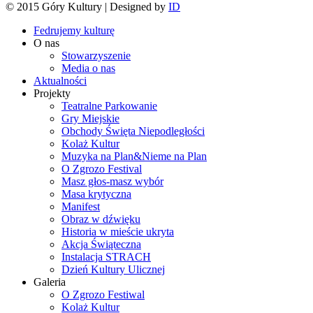
© 2015 Góry Kultury | Designed by
ID
Fedrujemy kulturę
O nas
Stowarzyszenie
Media o nas
Aktualności
Projekty
Teatralne Parkowanie
Gry Miejskie
Obchody Święta Niepodległości
Kolaż Kultur
Muzyka na Plan&Nieme na Plan
O Zgrozo Festival
Masz głos-masz wybór
Masa krytyczna
Manifest
Obraz w dźwięku
Historia w mieście ukryta
Akcja Świąteczna
Instalacja STRACH
Dzień Kultury Ulicznej
Galeria
O Zgrozo Festiwal
Kolaż Kultur