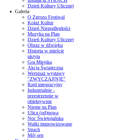
Instalacja STRACH
Dzień Kultury Ulicznej
Galeria
O Zgrozo Festiwal
Kolaż Kultur
Dzień Niepodległości
Muzyka na Plan
Dzień Kultury Ulicznej
Obraz w dźwięku
Historia w mieście
ukryta
Gra Miejska
Akcja Świąteczna
Wernisaż wystawy
"ZWYCZAJ[N]E"
Rajd integracyjny
Industrialnie -
przestrzennie w
obiektywnie
Nieme na Plan
Ulica (od)nowa
Noc Świętojańska
Walki improwizowane
Strach
Mój sen