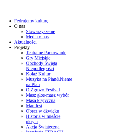
Fedrujemy kulturę
O nas
Stowarzyszenie
Media o nas
Aktualności
Projekty
Teatralne Parkowanie
Gry Miejskie
Obchody Święta
Niepodległości
Kolaż Kultur
Muzyka na Plan&Nieme
na Plan
O Zgrozo Festival
Masz głos-masz wybór
Masa krytyczna
Manifest
Obraz w dźwięku
Historia w mieście
ukryta
Akcja Świąteczna