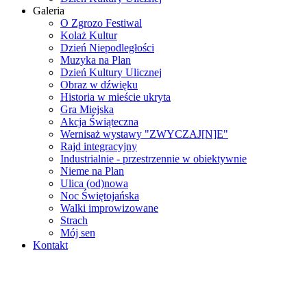
Galeria
O Zgrozo Festiwal
Kolaż Kultur
Dzień Niepodległości
Muzyka na Plan
Dzień Kultury Ulicznej
Obraz w dźwięku
Historia w mieście ukryta
Gra Miejska
Akcja Świąteczna
Wernisaż wystawy "ZWYCZAJ[N]E"
Rajd integracyjny
Industrialnie - przestrzennie w obiektywnie
Nieme na Plan
Ulica (od)nowa
Noc Świętojańska
Walki improwizowane
Strach
Mój sen
Kontakt