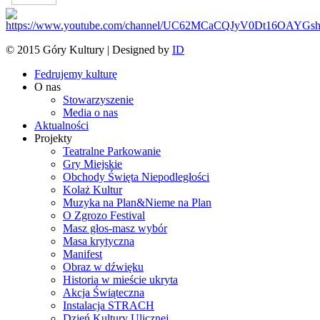
© 2015 Góry Kultury | Designed by
ID
Fedrujemy kulturę
O nas
Stowarzyszenie
Media o nas
Aktualności
Projekty
Teatralne Parkowanie
Gry Miejskie
Obchody Święta Niepodległości
Kolaż Kultur
Muzyka na Plan&Nieme na Plan
O Zgrozo Festival
Masz głos-masz wybór
Masa krytyczna
Manifest
Obraz w dźwięku
Historia w mieście ukryta
Akcja Świąteczna
Instalacja STRACH
Dzień Kultury Ulicznej