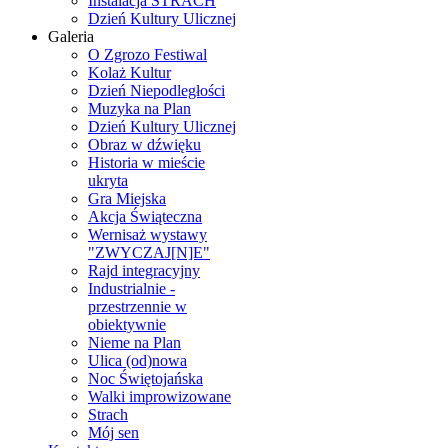
Instalacja STRACH
Dzień Kultury Ulicznej
Galeria
O Zgrozo Festiwal
Kolaż Kultur
Dzień Niepodległości
Muzyka na Plan
Dzień Kultury Ulicznej
Obraz w dźwięku
Historia w mieście
ukryta
Gra Miejska
Akcja Świąteczna
Wernisaż wystawy
"ZWYCZAJ[N]E"
Rajd integracyjny
Industrialnie -
przestrzennie w
obiektywnie
Nieme na Plan
Ulica (od)nowa
Noc Świętojańska
Walki improwizowane
Strach
Mój sen