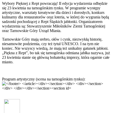
Wybory Pięknej z Rept powracają! II edycja wydarzenia odbędzie
się 23 kwietnia na tarnogórskim rynku. W programie występy
artystyczne, warsztaty kreatywne dla dzieci i dorosłych, konkurs
kulinarny dla restauratorów oraz loteria, w której do wygrania będą
sadzonki pochodzącej z Rept Śląskich jabłonki. Organizatorem
wydarzenia są: Stowarzyszenie Miłośników Ziemi Tarnogórskiej
oraz Tarnowskie Góry Urząd Miasta.
Tarnowskie Góry mają srebro, ołów i cynk, niezwykłą historię,
niesamowite podziemia, czy też tytuł UNESCO. I na tym nie
koniec. Nie wszyscy wiedzą, że mają też unikalny gatunek jabłoni.
„Piękna z Rept”, bo tak się tarnogórska odmiana jabłka nazywa, już
23 kwietnia stanie się główną bohaterką imprezy, która ogarnie całe
miasto.
Program artystyczny (scena na tarnogórskim rynku):