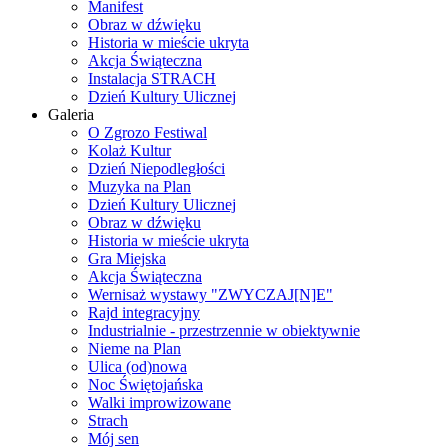
Manifest
Obraz w dźwięku
Historia w mieście ukryta
Akcja Świąteczna
Instalacja STRACH
Dzień Kultury Ulicznej
Galeria
O Zgrozo Festiwal
Kolaż Kultur
Dzień Niepodległości
Muzyka na Plan
Dzień Kultury Ulicznej
Obraz w dźwięku
Historia w mieście ukryta
Gra Miejska
Akcja Świąteczna
Wernisaż wystawy "ZWYCZAJ[N]E"
Rajd integracyjny
Industrialnie - przestrzennie w obiektywnie
Nieme na Plan
Ulica (od)nowa
Noc Świętojańska
Walki improwizowane
Strach
Mój sen