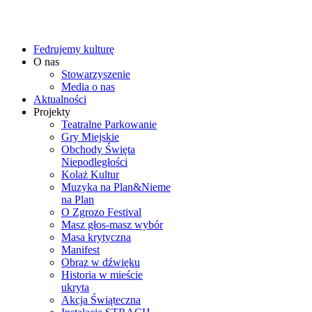
Fedrujemy kulturę
O nas
Stowarzyszenie
Media o nas
Aktualności
Projekty
Teatralne Parkowanie
Gry Miejskie
Obchody Święta
Niepodległości
Kolaż Kultur
Muzyka na Plan&Nieme
na Plan
O Zgrozo Festival
Masz głos-masz wybór
Masa krytyczna
Manifest
Obraz w dźwięku
Historia w mieście
ukryta
Akcja Świąteczna