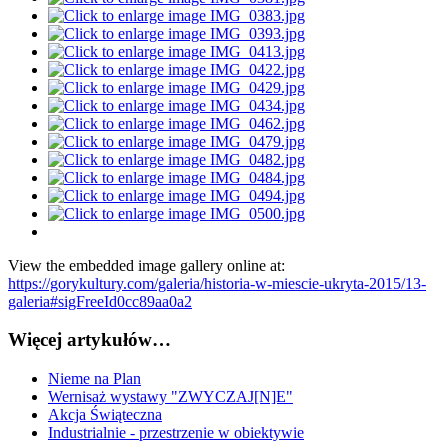
View the embedded image gallery online at:
https://gorykultury.com/galeria/historia-w-miescie-ukryta-2015/13-
galeria#sigFreeId0cc89aa0a2
Więcej artykułów…
Nieme na Plan
Wernisaż wystawy "ZWYCZAJ[N]E"
Akcja Świąteczna
Industrialnie - przestrzenie w obiektywie