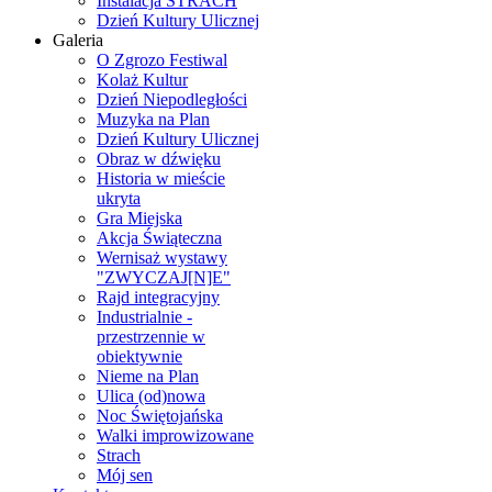
Instalacja STRACH
Dzień Kultury Ulicznej
Galeria
O Zgrozo Festiwal
Kolaż Kultur
Dzień Niepodległości
Muzyka na Plan
Dzień Kultury Ulicznej
Obraz w dźwięku
Historia w mieście
ukryta
Gra Miejska
Akcja Świąteczna
Wernisaż wystawy
"ZWYCZAJ[N]E"
Rajd integracyjny
Industrialnie -
przestrzennie w
obiektywnie
Nieme na Plan
Ulica (od)nowa
Noc Świętojańska
Walki improwizowane
Strach
Mój sen