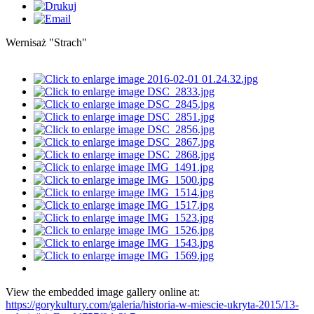
Wernisaż "Strach"
View the embedded image gallery online at:
https://gorykultury.com/galeria/historia-w-miescie-ukryta-2015/13-