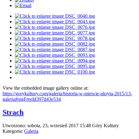
View the embedded image gallery online at:
https://gorykultury.com/galeria/historia-w-miescie-ukryta-2015/13-
galeria#sigFreeId397d43e534
Strach
Utworzono: sobota, 23, wrzesień 2017 15:48
Góry Kultury
Kategoria:
Galeria