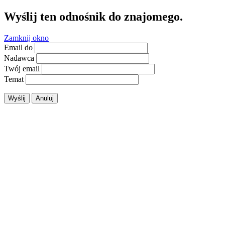
Wyślij ten odnośnik do znajomego.
Zamknij okno
Email do
Nadawca
Twój email
Temat
Wyślij
Anuluj